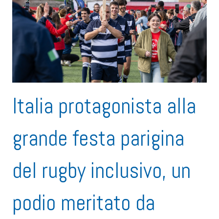
Italia protagonista alla
grande festa parigina
del rugby inclusivo, un
podio meritato da