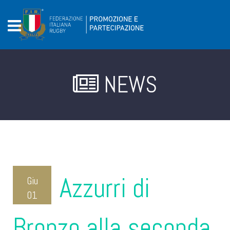
NEWS
Azzurri di
Giu
01
2024
Bronzo alla seconda